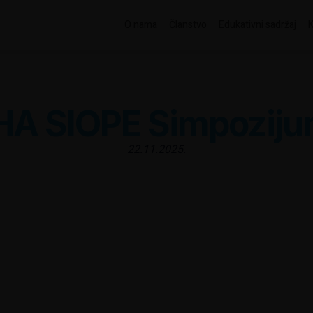
O nama
Članstvo
Edukativni sadržaj
HA SIOPE Simpozij
22.11.2025.