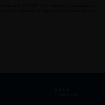
rezentaciju na SGPI 2025 Simpozijumu, a svoju nagradu u vidu
iz oblasti imunodeficijencija iskoristila je upravo za učešće
Kontakt
info@sgpi.rs