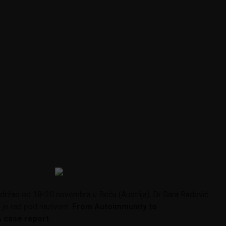
ržao od 18-20 novembra u Beču (Austrija), Dr Sara Radović
a je rad pod nazivom:
From Autoimmunity to
A case report
.