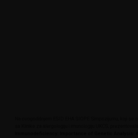
Na ovogodišnjem ESID EHA SIOPE Simpozijumu, koji se od
sa Klinike za alergologiju i imunologiju UKCS, prezentoval
Immunodeficiency: Importance of Genetic Analysis: 