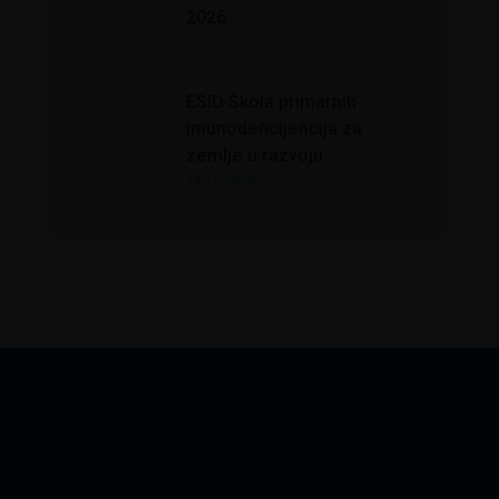
2026
24.01.2026
ESID Škola primarnih
imunodeficijencija za
zemlje u razvoju
18.12.2025