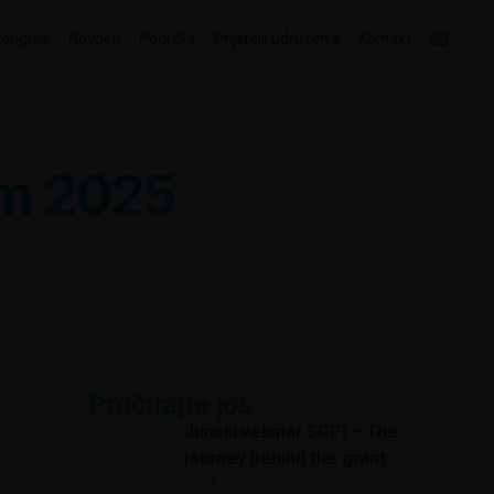
Kongres
Novosti
Podrška
Prijatelji udruženja
Kontakt
um 2025
Pročitajte još
Junski vebinar SGPI – The
journey behind the grant
13.06.2026