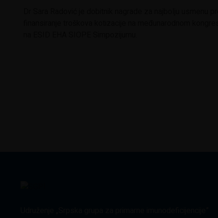
Dr Sara Radović je dobitnik nagrade za najbolju usmenu p
finansiranje troškova kotizacije na međunarodnom kongresu 
na ESID EHA SIOPE Simpozijumu.
Udruženje „Srpska grupa za primarne imunodeficijencije”